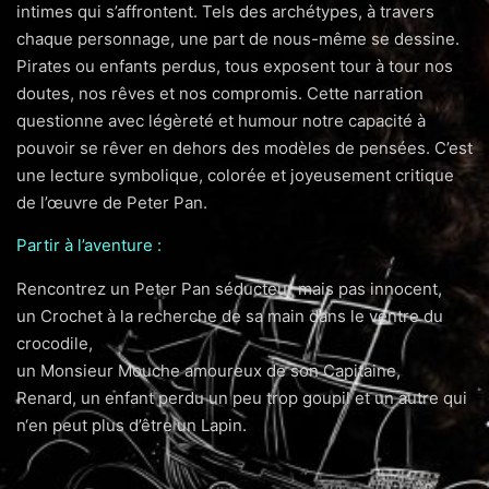
intimes qui s’affrontent. Tels des archétypes, à travers
chaque personnage, une part de nous-même se dessine.
Pirates ou enfants perdus, tous exposent tour à tour nos
doutes, nos rêves et nos compromis. Cette narration
questionne avec légèreté et humour notre capacité à
pouvoir se rêver en dehors des modèles de pensées. C’est
une lecture symbolique, colorée et joyeusement critique
de l’œuvre de Peter Pan.
Partir à l’aventure :
Rencontrez un Peter Pan séducteur mais pas innocent,
un Crochet à la recherche de sa main dans le ventre du
crocodile,
un Monsieur Mouche amoureux de son Capitaine,
Renard, un enfant perdu un peu trop goupil et un autre qui
n‘en peut plus d’être un Lapin.